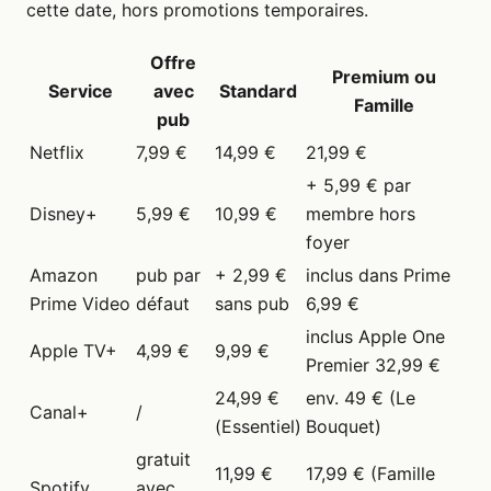
cette date, hors promotions temporaires.
Offre
Premium ou
Service
avec
Standard
Famille
pub
Netflix
7,99 €
14,99 €
21,99 €
+ 5,99 € par
Disney+
5,99 €
10,99 €
membre hors
foyer
Amazon
pub par
+ 2,99 €
inclus dans Prime
Prime Video
défaut
sans pub
6,99 €
inclus Apple One
Apple TV+
4,99 €
9,99 €
Premier 32,99 €
24,99 €
env. 49 € (Le
Canal+
/
(Essentiel)
Bouquet)
gratuit
11,99 €
17,99 € (Famille
Spotify
avec