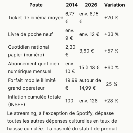
Poste
2014
2026
Variation
6,77
env. 8,15
Ticket de cinéma moyen
+20 %
€
€
env.
Livre de poche neuf
env. 12 €
+33 %
9 €
Quotidien national
2,30
3,60 €
+57 %
papier (numéro)
€
Abonnement quotidien
env.
15 à 18 €
+60 %
numérique mensuel
10 €
Forfait mobile illimité
19,99
autour de
-25 %
grand opérateur
€
14,99 €
Inflation cumulée totale
100
env. 128
+28 %
(INSEE)
Le streaming, à l'exception de Spotify, dépasse
toutes les autres dépenses culturelles en taux de
hausse cumulée. Il a basculé du statut de produit