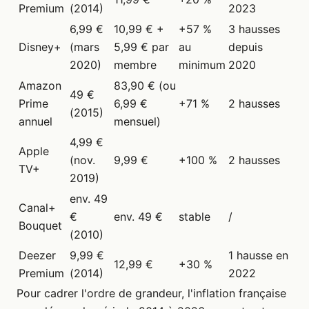
Premium
(2014)
2023
6,99 €
10,99 € +
+57 %
3 hausses
Disney+
(mars
5,99 € par
au
depuis
2020)
membre
minimum
2020
Amazon
83,90 € (ou
49 €
Prime
6,99 €
+71 %
2 hausses
(2015)
annuel
mensuel)
4,99 €
Apple
(nov.
9,99 €
+100 %
2 hausses
TV+
2019)
env. 49
Canal+
€
env. 49 €
stable
/
Bouquet
(2010)
Deezer
9,99 €
1 hausse en
12,99 €
+30 %
Premium
(2014)
2022
Pour cadrer l'ordre de grandeur, l'inflation française