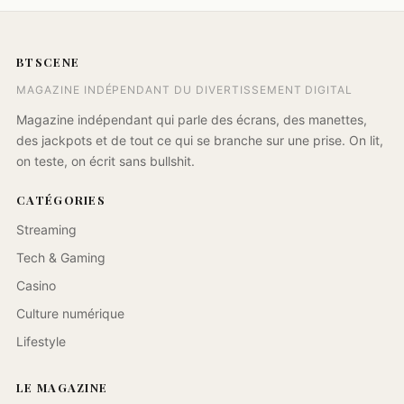
BTSCENE
MAGAZINE INDÉPENDANT DU DIVERTISSEMENT DIGITAL
Magazine indépendant qui parle des écrans, des manettes,
des jackpots et de tout ce qui se branche sur une prise. On lit,
on teste, on écrit sans bullshit.
CATÉGORIES
Streaming
Tech & Gaming
Casino
Culture numérique
Lifestyle
LE MAGAZINE