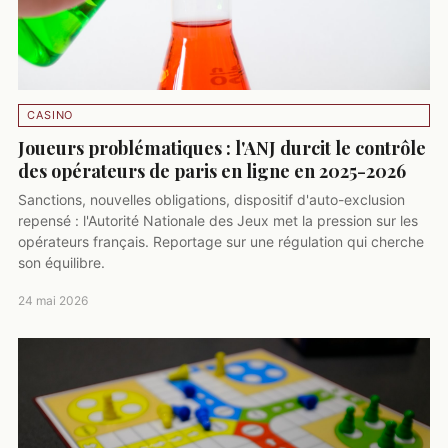
CASINO
Joueurs problématiques : l'ANJ durcit le contrôle
des opérateurs de paris en ligne en 2025-2026
Sanctions, nouvelles obligations, dispositif d'auto-exclusion
repensé : l'Autorité Nationale des Jeux met la pression sur les
opérateurs français. Reportage sur une régulation qui cherche
son équilibre.
24 mai 2026