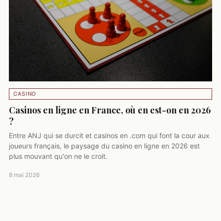
CASINO
Casinos en ligne en France, où en est-on en 2026
?
Entre ANJ qui se durcit et casinos en .com qui font la cour aux
joueurs français, le paysage du casino en ligne en 2026 est
plus mouvant qu'on ne le croit.
8 mai 2026