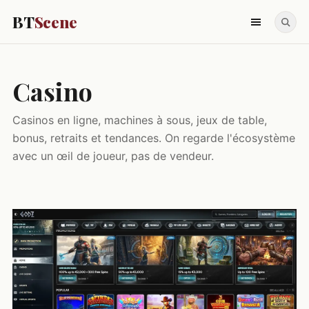
BT
Scene
Casino
Casinos en ligne, machines à sous, jeux de table,
bonus, retraits et tendances. On regarde l'écosystème
avec un œil de joueur, pas de vendeur.