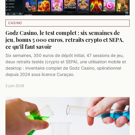
CASINO
Godz Casino, le test complet : six semaines de
jeu, bonus 5 000 euros, retraits crypto et SEPA,
ce qu'il faut savoir
Six semaines, 350 euros de dépôt initial, 47 sessions de jeu,
deux retraits testés (crypto et SEPA), une utilisation mobile et
desktop : inventaire complet de Godz Casino, opérationnel
depuis 2024 sous licence Curaçao.
2 juin 2026