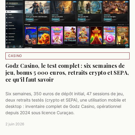
CASINO
Godz Casino, le test complet : six semaines de
jeu, bonus 5 000 euros, retraits crypto et SEPA,
ce qu'il faut savoir
Six semaines, 350 euros de dépôt initial, 47 sessions de jeu,
deux retraits testés (crypto et SEPA), une utilisation mobile et
desktop : inventaire complet de Godz Casino, opérationnel
depuis 2024 sous licence Curaçao.
2 juin 2026