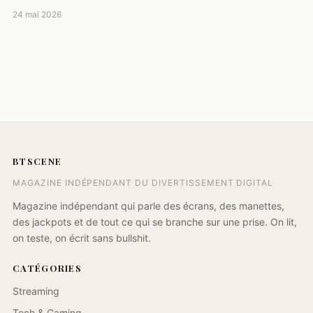
24 mai 2026
BTSCENE
MAGAZINE INDÉPENDANT DU DIVERTISSEMENT DIGITAL
Magazine indépendant qui parle des écrans, des manettes,
des jackpots et de tout ce qui se branche sur une prise. On lit,
on teste, on écrit sans bullshit.
CATÉGORIES
Streaming
Tech & Gaming